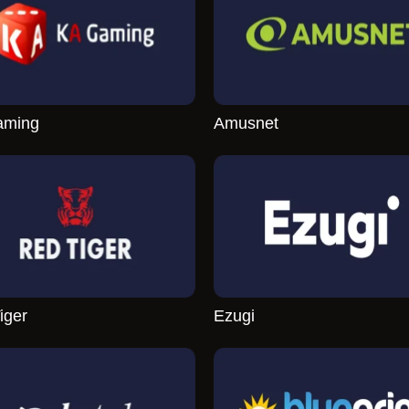
aming
Amusnet
iger
Ezugi