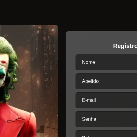
Baccarat
shot
r Alive II
Lightning Dice
Bustabit
The Dog House
ion Gaming
ss
Evolution Gaming
Independent
Pragmatic Play
Registr
Nome
Apelido
n Tiger
 Crumbling
oonz
Live Blackjack
Spaceman
Book of Dead
ion Gaming
 GO
Evolution Gaming
Pragmatic Play
Play’n GO
E-mail
Senha