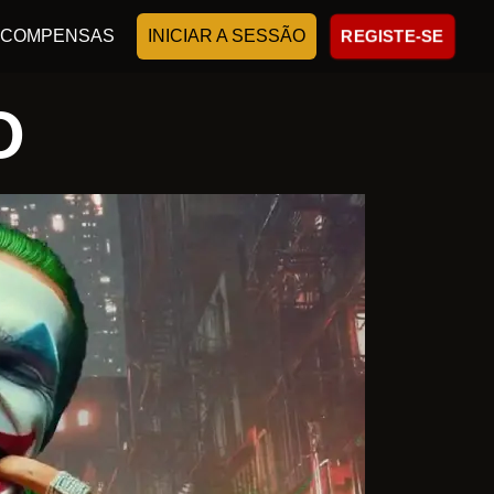
ECOMPENSAS
INICIAR A SESSÃO
REGISTE-SE
O