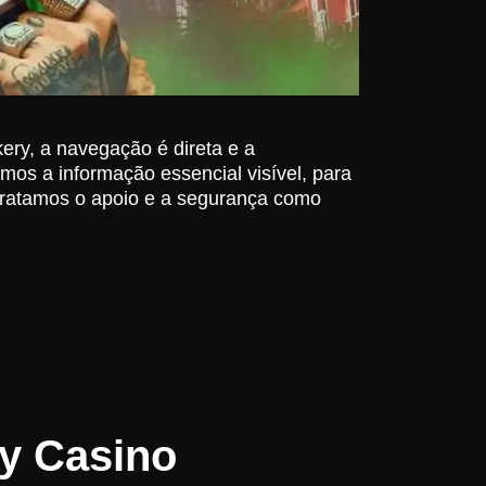
ry, a navegação é direta e a
mos a informação essencial visível, para
 tratamos o apoio e a segurança como
ry Casino