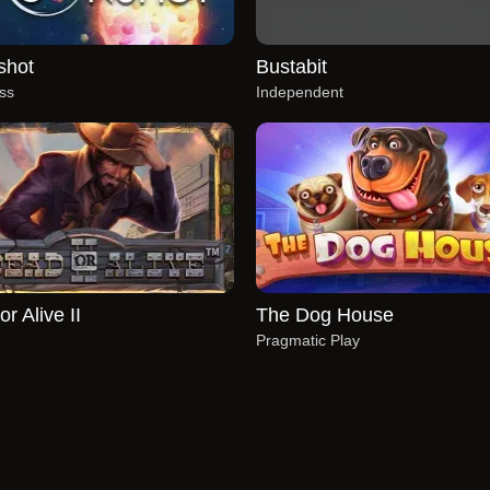
shot
Bustabit
ss
Independent
r Alive II
The Dog House
Pragmatic Play