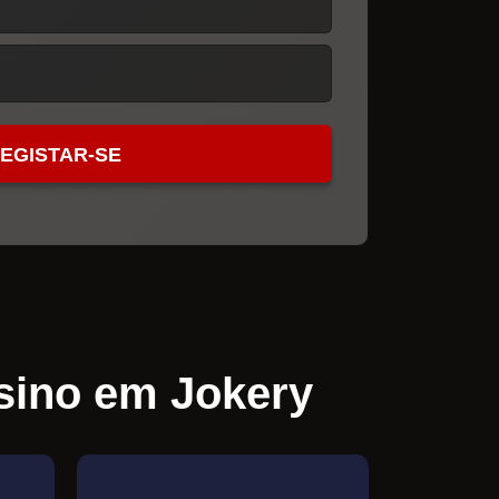
Crazy Time
Tower X
Big Bass Bonanza
Evolution Gaming
Smart Soft
Pragmatic Play
EGISTAR-SE
sino em Jokery