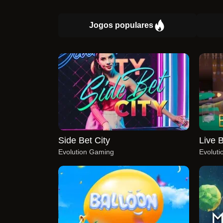
Jogos populares
Side Bet City
Live 
Evolution Gaming
Evolut