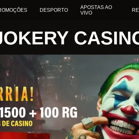
APOSTAS AO
ROMOÇÕES
DESPORTO
R
VIVO
JOKERY CASIN