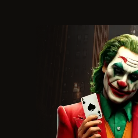
Side Bet City
Bustabit
Gates of Olympus
Live 
Moon
Dead o
Evolution Gaming
Independent
Pragmatic Play
Evolut
SoftSwi
NetEnt
Dream Catcher
Aviator
Starburst
Drago
Lucky
React
Evolution Gaming
Spribe
NetEnt
Evolut
Gamzix
Play’n